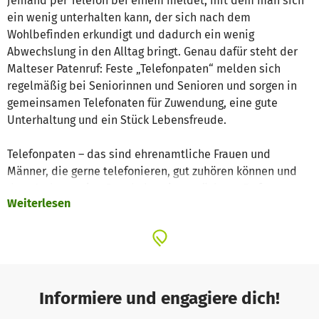
jemand per Telefon bei einem meldet, mit dem man sich
ein wenig unterhalten kann, der sich nach dem
Wohlbefinden erkundigt und dadurch ein wenig
Abwechslung in den Alltag bringt. Genau dafür steht der
Malteser Patenruf: Feste „Telefonpaten“ melden sich
regelmäßig bei Seniorinnen und Senioren und sorgen in
gemeinsamen Telefonaten für Zuwendung, eine gute
Unterhaltung und ein Stück Lebensfreude.
Telefonpaten – das sind ehrenamtliche Frauen und
Männer, die gerne telefonieren, gut zuhören können und
dem Anderen eine Freude bereiten möchten. Zu fest
Weiterlesen
vereinbarten Zeiten (z.B. wöchentlich) rufen diese an und
widmen ihre Zeit dem Gegenüber durch Zuhören und
Erzählen.
Dank Ihrer Spende können wir Malteser in Bamberg
unsere Ehrenamtlichen in herausfordernden, komplexen
Informiere und engagiere dich!
Situationen qualifiziert begleiten und regelmäßige