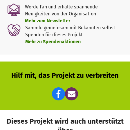
Austausch- und Schulungstreffen durchführen. Zum
Werde Fan und erhalte spannende
Anderen können wir so unser Angebot weiterhin wirksam
Neuigkeiten von der Organisation
bewerben, um noch mehr interessierte Ehrenamtliche
Mehr zum Newsletter
anwerben und nachhaltig für ihre Aufgabe qualifizieren zu
Sammle gemeinsam mit Bekannten selbst
können.
Spenden für dieses Projekt
Mehr zu Spendenaktionen
Weitere Informationen zum Malteser Patenruf finden Sie
auf unserer Webseite
unter Patenruf – oder nehmen Sie
gerne auch telefonisch Kontakt zu uns auf unter: 0951-91
780 262
Hilf mit, das Projekt zu verbreiten
Dieses Projekt wird auch unterstützt