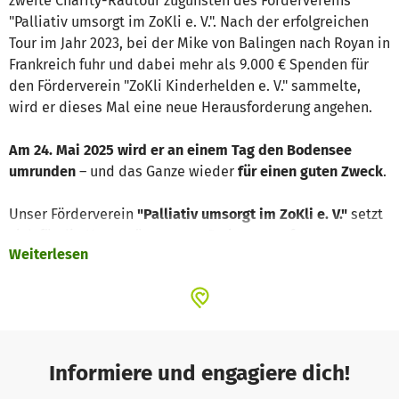
zweite Charity-Radtour zugunsten des Fördervereins
"Palliativ umsorgt im ZoKli e. V.". Nach der erfolgreichen
Tour im Jahr 2023, bei der Mike von Balingen nach Royan in
Frankreich fuhr und dabei mehr als 9.000 € Spenden für
den Förderverein "ZoKli Kinderhelden e. V." sammelte,
wird er dieses Mal eine neue Herausforderung angehen.
Am 24. Mai 2025 wird er an einem Tag den Bodensee
umrunden
– und das Ganze wieder
für einen guten Zweck
.
Unser Förderverein
"Palliativ umsorgt im ZoKli e. V."
setzt
sich für die Unterstützung von Patienten auf unserer
Weiterlesen
Palliativstation ein, die an einer nicht heilbaren
Erkrankung leiden. Mit einer Spende tragen Sie zum Erhalt
der palliativmedizinischen Station im Zollernalb Klinikum
bei und ermöglichen zudem Zusatzangebote für unsere
Patienten und deren Angehörige.
Informiere und engagiere dich!