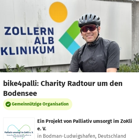
Zum Hauptinhalt springen
Erklärung zur Barrierefreiheit anzeigen
bike4palli: Charity Radtour um den
Bodensee
Gemeinnützige Organisation
Ein Projekt von
Palliativ umsorgt im ZoKli
e. V.
in Bodman-Ludwigshafen, Deutschland