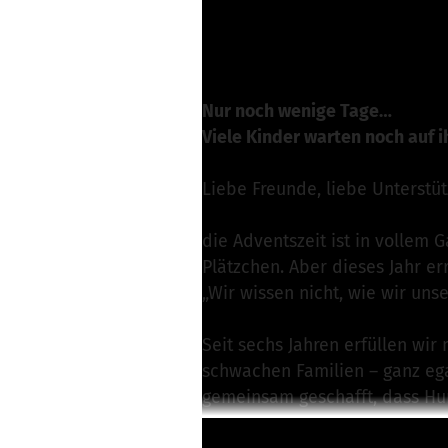
Micha von Initiative
Nachricht schreibe
Nur noch wenige Tage…
Viele Kinder warten noch auf
Liebe Freunde, liebe Unterstüt
die Adventszeit ist in vollem 
Plätzchen. Aber dieses Jahr e
„Wir wissen nicht, wie wir uns
Seit sechs Jahren erfüllen wir
schwachen Familien – ganz egal
gemeinsam geschafft, dass Hu
Weiterlesen