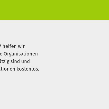
kann? Ein kurzes Weiterleiten
7 helfen wir
le Organisationen
ützig sind und
sationen kostenlos.