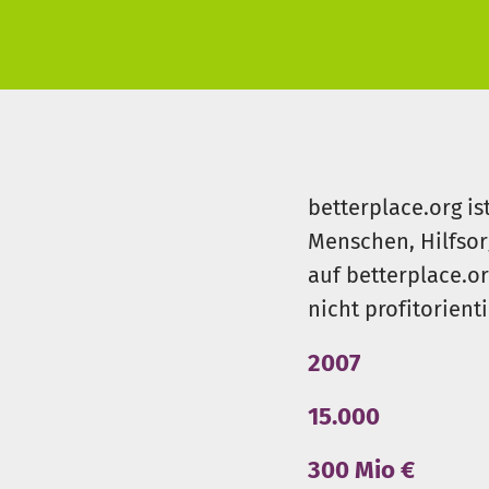
P.S.: Wenn du gerade nicht spe
kann schon Wunder vollbringe
betterplace.org is
Menschen, Hilfsor
auf betterplace.o
nicht profitorient
2007
15.000
300 Mio €