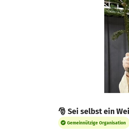
Zum Hauptinhalt springen
Erklärung zur Barrierefreiheit anzeigen
🎅 Sei selbst ein We
Gemeinnützige Organisation