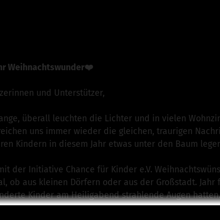
 Chance für Kinder e. V.
ist für dieses Projekt verantwort
n
 ihr Weihnachtswunder❤️
zerinnen und Unterstützer,
Gange, überall leuchten die Lichter und in vielen Wohn
rreichen uns immer wieder die gleichen, traurigen Nachr
eren Kindern in diesem Jahr etwas unter den Baum legen 
 mit der Initiative Chance für Kinder e.V. Weihnachtswün
, ob aus kleinen Dörfern oder aus der Großstadt. Jahr 
nderte Kinder am Heiligabend strahlende Augen hatten