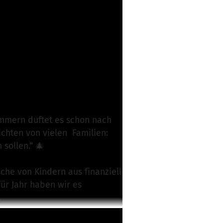
lich
zimmern duftet es schon nach
ichten von vielen Familien:
sollen.“ 🎄
sche von Kindern aus finanziell
für Jahr haben wir es
.