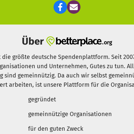
nden kannst – vielleicht kennst du ja jemanden, der es 
n! 🙏
Über
t die größte deutsche Spendenplattform. Seit 200
ganisationen und Unternehmen, Gutes zu tun. Al
rg sind gemeinnützig. Da auch wir selbst gemeinn
iert arbeiten, ist unsere Plattform für die Organi
gegründet
gemeinnützige Organisationen
für den guten Zweck