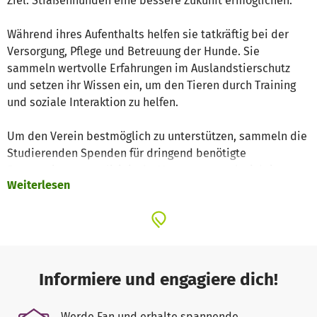
Ziel: Straßenhunden eine bessere Zukunft ermöglichen.
Während ihres Aufenthalts helfen sie tatkräftig bei der
Versorgung, Pflege und Betreuung der Hunde. Sie
sammeln wertvolle Erfahrungen im Auslandstierschutz
und setzen ihr Wissen ein, um den Tieren durch Training
und soziale Interaktion zu helfen.
Um den Verein bestmöglich zu unterstützen, sammeln die
Studierenden Spenden für dringend benötigte
Futterrationen, medizinische Versorgung und wichtige
Weiterlesen
Hilfsmittel. Jeder Beitrag zählt – ob klein oder groß! Mit
Ihrer Unterstützung können wir den Hunden gemeinsam
Hoffnung und ein besseres Leben schenken.
💙 Helfen Sie mit und spenden Sie für den Hundegarten
Serres e.V.! 💙
Informiere und engagiere dich!
Werde Fan und erhalte spannende