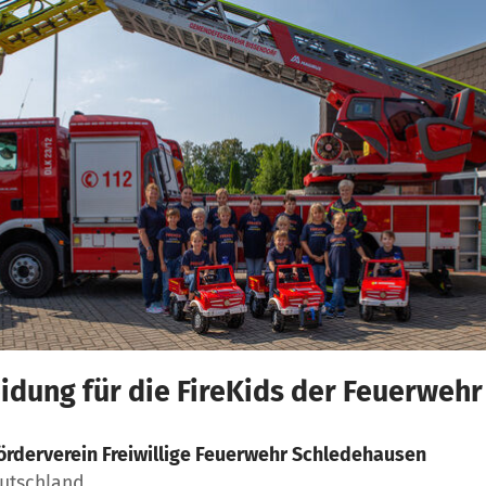
idung für die FireKids der Feuerweh
örderverein Freiwillige Feuerwehr Schledehausen
eutschland