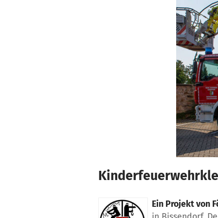
Zum Hauptinhalt springen
Erklärung zur Barrierefreiheit anzeigen
Kinderfeuerwehrkle
Ein Projekt von
F
in Bissendorf, D