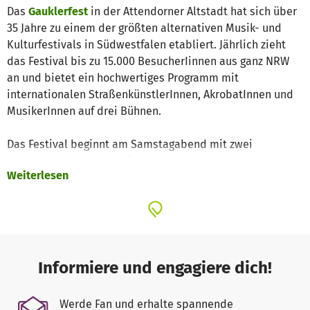
Das
Gauklerfest
in der Attendorner Altstadt hat sich über
35 Jahre zu einem der größten alternativen Musik- und
Kulturfestivals in Südwestfalen etabliert. Jährlich zieht
das Festival bis zu 15.000 BesucherIinnen aus ganz NRW
an und bietet ein hochwertiges Programm mit
internationalen StraßenkünstlerInnen, AkrobatInnen und
MusikerInnen auf drei Bühnen.
Das Festival beginnt am Samstagabend mit zwei
Bühnenprogrammen: Auf der Hauptbühne am Alten Markt
Weiterlesen
präsentieren sich Cabaret- und Zirkusacts, während
regionale Alternative-Bands auf der kleineren Bühne 2
spielen. Am Sonntag dauert das Programm von 11 bis 18
Uhr und umfasst Clownerie, Artistik und Comedy. Das
angrenzende Kinderviertel bietet Beweglichkeits- und
Geschicklichkeitsspiele für junge Gäste. Am Abend wird
Informiere und engagiere dich!
der jährliche Kleinkunstpreis verliehen.
Werde Fan und erhalte spannende