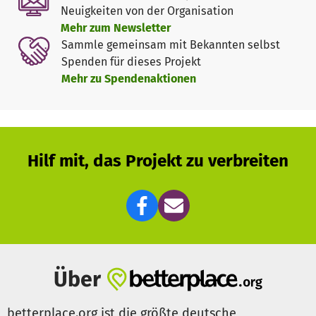
Das Gauklerfest zeichnet sich durch seinen
freiwilligen
Neuigkeiten von der Organisation
Eintritt
und vergünstigte Preise für Familien aus. Es ist ein
Mehr zum Newsletter
einzigartiges, zugängliches Kulturangebot für
Sammle gemeinsam mit Bekannten selbst
Besucher:innen aller Generationen. Die Organisation
Spenden für dieses Projekt
erfolgt nahezu vollständig durch ehrenamtliche
Mehr zu Spendenaktionen
HelferInnen. Am Festivalwochenende engagieren sich über
100 Freiwillige aus der Region.
Das Team setzt sich für Chancengleichheit und einen
barrierefreien Zugang für alle ein. Daher bleibt der Eintritt
Hilf mit, das Projekt zu verbreiten
freiwillig, und es werden erschwingliche Getränkepreise
sowie eine kostenlose Aktionsfläche für Kinder
angeboten.
Trotz dieser Bemühungen kann sich das Festival nicht
allein durch Eintrittsgelder finanzieren und ist auf
Spenden von regionalen Betrieben sowie Kulturförderung
Über
der Stadt Attendorn angewiesen. In den letzten Jahren
sind die Mittel, insbesondere zur Bezahlung der
betterplace.org ist die größte deutsche