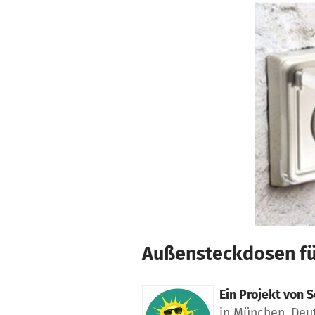
Zum Hauptinhalt springen
Erklärung zur Barrierefreiheit anzeigen
Außensteckdosen fü
Ein Projekt von
S
in München, Deu