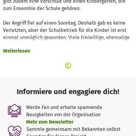
gibt zudem eine Vorschule und einen Kindergarten, die
zum Ensemble der Schule gehören.
Der Angriff fiel auf einen Sonntag. Deshalb gab es keine
Verletzten, aber der Schulbetrieb für die Kinder ist erst
einmal unmöglich geworden. Viele Freiwillige, ehemalige
Schüler*innen und Eltern haben schnell begonnen, die
Weiterlesen
Schule für die Kinder wieder aufzubauen. Behelfsmäßig
findet deshalb wieder Unterricht statt. Allerdings kommt
es immer wieder zu Strom- und Heizungsausfällen. Ein
Notstromaggregat wird daher dringend gebraucht, um den
Unterricht, eine wichtige Konstante im Leben der Kinder,
kontinuierlich organisieren zu können.
Informiere und engagiere dich!
Unterstützen Sie diese Menschen und helfen Sie mit bei
Werde Fan und erhalte spannende
der Beschaffung dieses Geräts für die Bojko-Schule. Jede
Neuigkeiten von der Organisation
Spende zählt!
Mehr zum Newsletter
Sammle gemeinsam mit Bekannten selbst