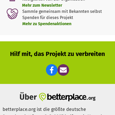
Mehr zum Newsletter
- Wie kann ich einfache Gerichte schnell selber machen?
Sammle gemeinsam mit Bekannten selbst
Spenden für dieses Projekt
- Muss ich für einen Pudding auf Fertigprodukte
Mehr zu Spendenaktionen
zurückgreifen oder ist es einfacher selbst gemacht?
- Kann ich trotz schwieriger finanzieller Lage meiner
Eltern leckere Gerichte kochen?
Hilf mit, das Projekt zu verbreiten
Diesen Fragen wollen wir uns gemeinsam mit Kindern aus
Chemnitz und Sachsen für ein Jahr lang stellen, dafür
brauchen wir Ihre Unterstützung. Begleitet wird das
Projekt im Kontext von vielen weiteren Aktionen und einer
kostenlosen Mittagsspeisung für bedürftige Kinder und
Jugendliche. Damit es aber nicht nur bei der Speisung
bleibt, sondern ganz aktiv um Wissen geht, dafür brauchen
Über
wir Ihre Hilfe.
betterplace.org ist die größte deutsche