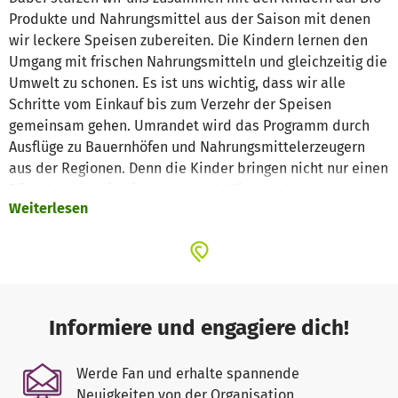
Produkte und Nahrungsmittel aus der Saison mit denen
wir leckere Speisen zubereiten. Die Kindern lernen den
Umgang mit frischen Nahrungsmitteln und gleichzeitig die
Umwelt zu schonen. Es ist uns wichtig, dass wir alle
Schritte vom Einkauf bis zum Verzehr der Speisen
gemeinsam gehen. Umrandet wird das Programm durch
Ausflüge zu Bauernhöfen und Nahrungsmittelerzeugern
aus der Regionen. Denn die Kinder bringen nicht nur einen
Bärenhunger mit, sie haben auch Wissensdurst.
Weiterlesen
In dem Projekt teller gemeinsam decken möchten wir ein
neues Projektformat starten, welcher viel Unterstützung
braucht. Ehrenamtlich helfen viele Köche und Menschen
aus der Regionen, gemeisam mit den Kindern und
Jugendlichen, unvergessliche Ausflüge und Speisen zu
Informiere und engagiere dich!
zaubern. Mit diesem Projekt wollen wir Bildung nicht nur
vermitteln, sondern auch Bildung gemeinsam greifbar
Werde Fan und erhalte spannende
machen. Die Kinder lernen dabei viel:
Neuigkeiten von der Organisation