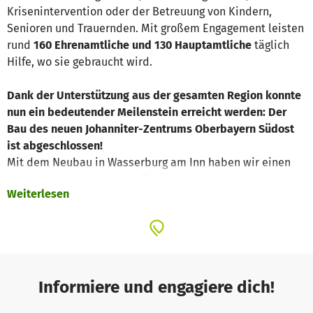
Krisenintervention oder der Betreuung von Kindern,
Senioren und Trauernden. Mit großem Engagement leisten
rund
160 Ehrenamtliche und 130 Hauptamtliche
täglich
Hilfe, wo sie gebraucht wird.
Dank der Unterstützung aus der gesamten Region konnte
nun ein bedeutender Meilenstein erreicht werden: Der
Bau des neuen Johanniter-Zentrums Oberbayern Südost
ist abgeschlossen!
Mit dem Neubau in Wasserburg am Inn haben wir einen
zentralen Standort geschaffen, der alle unsere Dienste
Weiterlesen
unter einem Dach vereint – auf einer Fläche, die viermal
so groß ist wie unsere bisherige Dienststelle. Das
moderne Zentrum bietet nicht nur optimale Bedingungen
für unsere Einsatzkräfte und Schulungen, sondern setzt
auch neue Maßstäbe in Sachen Nachhaltigkeit und
Versorgungssicherheit – durch erneuerbare Energien,
Informiere und engagiere dich!
regionale Baupartnerschaften und eine zukunftsfähige