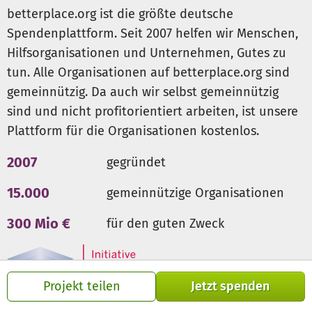
Erste-Hilfe-Kurse für Anfänger und Profis
betterplace.org ist die größte deutsche
Nachwuchsarbeit in der Johanniter-Jugend
Spendenplattform. Seit 2007 helfen wir Menschen,
Hilfsorganisationen und Unternehmen, Gutes zu
Bitte unterstützen Sie die Johanniter im südöstlichen
tun. Alle Organisationen auf betterplace.org sind
Oberbayern auch weiterhin mit Ihrer Spende.
gemeinnützig. Da auch wir selbst gemeinnützig
sind und nicht profitorientiert arbeiten, ist unsere
Plattform für die Organisationen kostenlos.
2007
gegründet
15.000
gemeinnützige Organisationen
300 Mio €
für den guten Zweck
Projekt teilen
Jetzt spenden