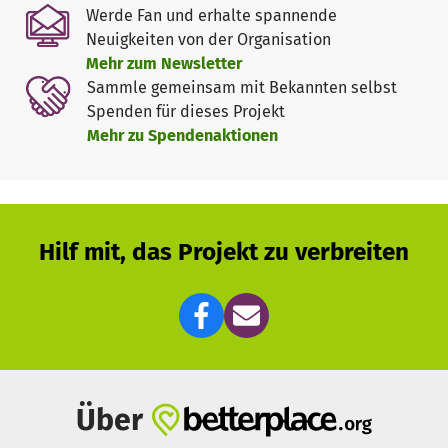
Infrastruktur.
Werde Fan und erhalte spannende
Neuigkeiten von der Organisation
Doch mit dem Abschluss des Baus endet unser Projekt
Mehr zum Newsletter
nicht –
jetzt geht es darum, unsere Angebote weiter
Sammle gemeinsam mit Bekannten selbst
auszubauen und unsere Ehrenamtlichen bestmöglich zu
Spenden für dieses Projekt
schulen.
Ob Ausbildung, Ausrüstung, Nachwuchsförderung
Mehr zu Spendenaktionen
oder technische Ausstattung: Jeder Beitrag hilft, unsere
Einsatzbereitschaft langfristig aufrechtzuerhalten – für die
Menschen in der Region und darüber hinaus.
Ihre Spende wirkt – ganz konkret:
Hilf mit, das Projekt zu verbreiten
Bevölkerungsschutz mit Rettungshunde-, Drohnen- und
Motorradstaffel
Psychosoziale Notfallversorgung durch unser
Kriseninterventionsteam
Sanitätsdienste bei Großveranstaltungen
Hausnotruf, Fahrdienste und Menütransporte für ältere
und mobilitätseingeschränkte Menschen
Über
Begleitung trauernder Kinder im Zentrum
Lacrima