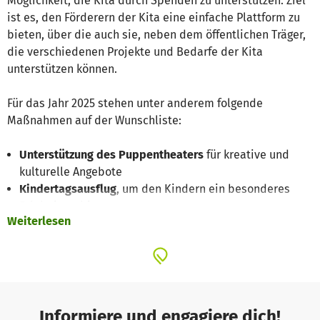
Möglichkeit, die Kita durch Spenden zu unterstützen. Ziel
ist es, den Förderern der Kita eine einfache Plattform zu
bieten, über die auch sie, neben dem öffentlichen Träger,
die verschiedenen Projekte und Bedarfe der Kita
unterstützen können.
Für das Jahr 2025 stehen unter anderem folgende
Maßnahmen auf der Wunschliste:
Unterstützung des Puppentheaters
für kreative und
kulturelle Angebote
Kindertagsausflug
, um den Kindern ein besonderes
Erlebnis zu bieten
Weiterlesen
Ersatz der in die Jahre gekommenen Holzpferde
auf
dem Spielplatz
Baumpflanzung
für ein noch grüneres und naturnahes
Umfeld
Unterstützung der Abschlussfahrt der Vorschüler
(Reisekosten)
Informiere und engagiere dich!