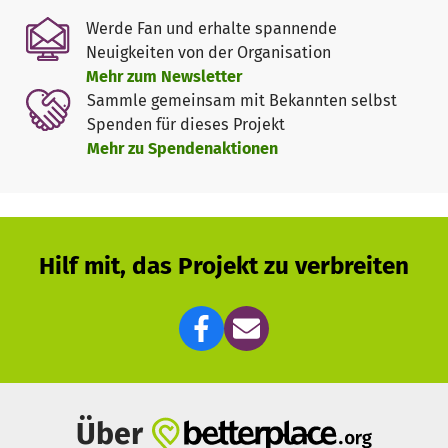
gezwungen werden zu arbeiten und die Verantwortung für
Werde Fan und erhalte spannende
ihre Familie zu tragen.
Neuigkeiten von der Organisation
Ihre Arbeit: Kaugummis, Süßigkeiten, Drogen und Waffen
Mehr zum Newsletter
verkaufen, Autofensterscheiben putzen bis hin zur
Sammle gemeinsam mit Bekannten selbst
Prostituition.
Spenden für dieses Projekt
Die Kinder vernachlässigen die Schule und damit ihre
Mehr zu Spendenaktionen
Chance auf eine bessere Zukunft.
Sie haben ein großes Bedürfnis, Kind sein zu dürfen, ihre
Persönlichkeit zu entwickeln und ihren eigenen Interessen
nach zu gehen. Doch dafür bleibt keine Zeit übrig.
Das eine bedingt hier das andere. Und nur selten kommen
Hilf mit, das Projekt zu verbreiten
die Kinder alleine aus dem Kreislauf der Armut heraus.
Unsere Zielgruppe:
- Kinder aus der Favela mit und ohne Behinderung (3-12
Jahre)
- Straßenkinder
Über
- Kinder, die Gewalt und Missbrauch erfahren