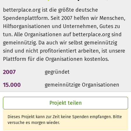
betterplace.org ist die größte deutsche
Unsere Hilfe in Recife:
Spendenplattform. Seit 2007 helfen wir Menschen,
Hilfsorganisationen und Unternehmen, Gutes zu
Schaffung eines Kulturhauses in der Favela “Ilha do
tun. Alle Organisationen auf betterplace.org sind
Juaneiro”, in dem die Kinder Zuflucht und Hilfe finde.
gemeinnützig. Da auch wir selbst gemeinnützig
Unser Angebot:
sind und nicht profitorientiert arbeiten, ist unsere
Plattform für die Organisationen kostenlos.
- kostenlose Workshops von Künstlern aus aller Welt
- steigerndes Selbstwertgefühl der Kinder durch Spiel
2007
gegründet
und Spaß
- Schaffung neuer Perspektiven
15.000
gemeinnützige Organisationen
- individuelle Förderung von Talenten
300 Mio €
für den guten Zweck
- Bildung und Erziehung in Bereichen wie Sprachen,
Projekt teilen
Umweltschutz, Sexualkunde, Gewaltprävention
Dieses Projekt kann zur Zeit keine Spenden empfangen. Bitte
Workshops ab März 2014
versuche es morgen wieder.