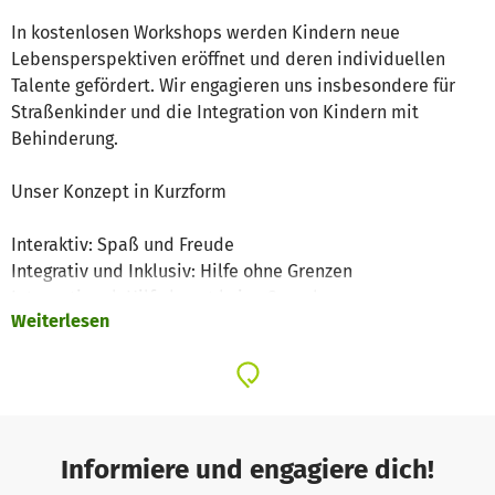
In kostenlosen Workshops werden Kindern neue
Lebensperspektiven eröffnet und deren individuellen
Talente gefördert. Wir engagieren uns insbesondere für
Straßenkinder und die Integration von Kindern mit
Behinderung.
Unser Konzept in Kurzform
Interaktiv: Spaß und Freude
Integrativ und Inklusiv: Hilfe ohne Grenzen
International: Hilfe kennt keine Sprache
Weiterlesen
Intercambio: Bunter Austausch
Intuitiv: Schule der Intuition
Informativ: Kunst bildet
Individuell: Schutz von Kindern
In Brasilien gibt es Communidades/ Favelas
Informiere und engagiere dich!
(Armenviertel), wo einige Kinder mit 5 Jahren bereits