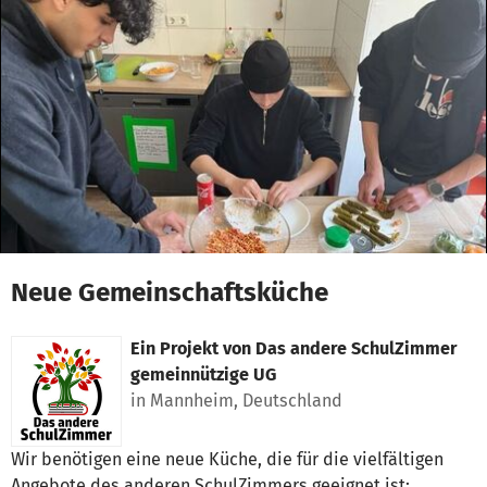
Zum Hauptinhalt springen
Erklärung zur Barrierefreiheit anzeigen
Neue Gemeinschaftsküche
Ein Projekt von
Das andere SchulZimmer
gemeinnützige UG
in Mannheim, Deutschland
Wir benötigen eine neue Küche, die für die vielfältigen
Angebote des anderen SchulZimmers geeignet ist: