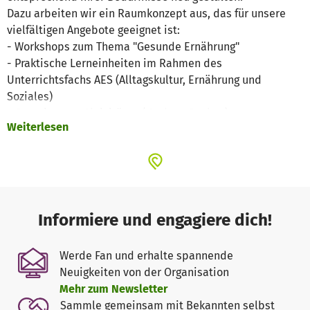
Dazu arbeiten wir ein Raumkonzept aus, das für unsere
vielfältigen Angebote geeignet ist:
- Workshops zum Thema "Gesunde Ernährung"
- Praktische Lerneinheiten im Rahmen des
Unterrichtsfachs AES (Alltagskultur, Ernährung und
Soziales)
- Gemeinsame Aktivitäten (Kochen, Backen) von
Weiterlesen
Schüler*innen, ehrenamtlichen Lehrkräften und
Mitarbeiter*innen von Firmen
- Aufenthaltsraum für die Mittagspause im anderen
SchulZimmer
Unser Zeitplan:
Informiere und engagiere dich!
Im Dezember 2024 erarbeiten wir das neue Raumkonzept
für die Küche.
Werde Fan und erhalte spannende
Im Januar 2025 setzen wir die Planung um:
Neuigkeiten von der Organisation
- Streichen der Wände und Renovieren des Bodens
Mehr zum Newsletter
- Bestellung und Einbau der Möbel
Sammle gemeinsam mit Bekannten selbst