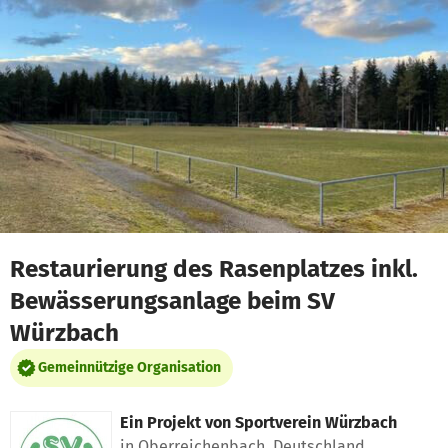
Zum Hauptinhalt springen
Erklärung zur Barrierefreiheit anzeigen
Restaurierung des Rasenplatzes inkl.
Bewässerungsanlage beim SV
Würzbach
Gemeinnützige Organisation
Ein Projekt von
Sportverein Würzbach
in Oberreichenbach, Deutschland