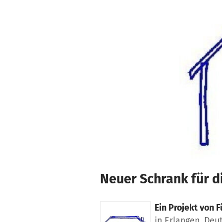
Zum Hauptinhalt springen
Erklärung zur Barrierefreiheit anzeigen
Neuer Schrank für d
Ein Projekt von
F
in Erlangen, Deu