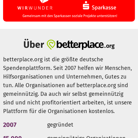
Am Kindergarten Hauseingang, dort wo früher eine
Nestschaukel stand und mittlerweile brach liegt, soll
eine kleine Rutsche von einem über einen
Kletteraufstieg zu erreichendes Podest starten -
Über
Hangrutsche mit Podest und Kletteraufstieg.
Die kleinen Spielhäuschen sollen mit fest installierten
Bänken, Tischen und Regalen ausgestattet werden -
betterplace.org ist die größte deutsche
Aufwertung Bestandshäuschen.
Spendenplattform. Seit 2007 helfen wir Menschen,
Die Bretter des Warmbach-Podests sollen ausgetauscht
Hilfsorganisationen und Unternehmen, Gutes zu
werden -
Erneuerung des Warmbachpodests.
tun. Alle Organisationen auf betterplace.org sind
Ein Wasserspiel für die Kinder. Das Wasser kommt
gemeinnützig. Da auch wir selbst gemeinnützig
entweder aus dem Warmbach oder über einen
sind und nicht profitorientiert arbeiten, ist unsere
Gartenschlauch in eine Rinne, die zum Sandkasten führt
und dann in einen Matschtisch mündet -
Wasserspiel.
Plattform für die Organisationen kostenlos.
Parallel zum Sandkasten wird eine Balancierstrecke mit
2007
gegründet
Balken und Seilen am Schwimmbadzaun entlang
entstehen -
Balancierpfad und Kletterbaum.