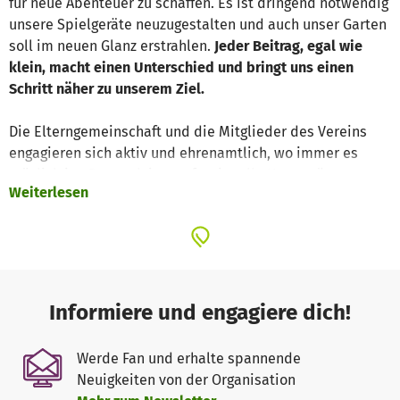
für neue Abenteuer zu schaffen. Es ist dringend notwendig
unsere Spielgeräte neuzugestalten und auch unser Garten
soll im neuen Glanz erstrahlen.
Jeder Beitrag, egal wie
klein, macht einen Unterschied und bringt uns einen
Schritt näher zu unserem Ziel.
Die Elterngemeinschaft und die Mitglieder des Vereins
engagieren sich aktiv und ehrenamtlich, wo immer es
möglich ist. Dennoch ist professionelle Unterstützung
Weiterlesen
unerlässlich. Wir haben bereits ein tolles Angebot für
unser Vorhaben, mit einem großartigen gemeinnützigen
Verein (KuKuk Kultur e.V.), welcher weltweit Spielplätze
baut, unser Projekt kostengünstig umzusetzen, sodass wir
mir einem
Gesamtbudget von ca. 22.500 Euro
(Arbeitsaufwand + Material)
mit den Arbeiten loslegen
Informiere und engagiere dich!
können. Die Wurzeln von KuKuk liegen in Deutschland und
reichen 30 Jahre zurück. Inspiriert von Kunst, Natur und
Werde Fan und erhalte spannende
partizipativen Prozessen entwickelten die Künstler Robin
Neuigkeiten von der Organisation
Wagner und Benhard Hanel naturnahe Spiel- und