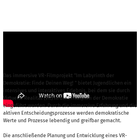
Oliver Langewitz von Filmboard Karlsruhe e.
V.
ist für dieses Projekt verantwortlich
Nachricht schreiben
Das immersive VR-Filmprojekt "Im Labyrinth der
Demokratie: Finde Deinen Weg! " bietet Jugendlichen ein
intensives und interaktives Erlebnis, bei dem sie durch
Virtuelle Realität (VR) in die Prinzipien der Demokratie
eingeführt werden. Durch die immersive Erfahrung und die
aktiven Entscheidungsprozesse werden demokratische
Werte und Prozesse lebendig und greifbar gemacht.
Die anschließende Planung und Entwicklung eines VR-