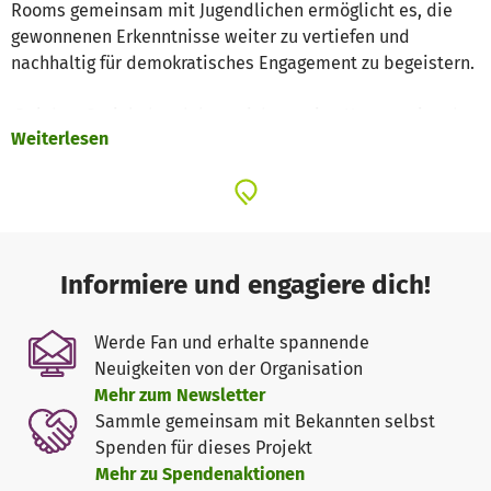
Rooms gemeinsam mit Jugendlichen ermöglicht es, die
gewonnenen Erkenntnisse weiter zu vertiefen und
nachhaltig für demokratisches Engagement zu begeistern.
Bei dem Projekt handelt es sich um eine Kooperation des
Weiterlesen
Filmboard Karlsruhe e. V. mit dem
Lions-Club Karlsruhe-
Mitte
, dem
Stadtjugendausschuss Karlsruhe
und der
Hochschule Karlsruhe – Institut für Intelligente
Interaktion und Immersive Erfahrung
.
Informiere und engagiere dich!
Werde Fan und erhalte spannende
Neuigkeiten von der Organisation
Mehr zum Newsletter
Sammle gemeinsam mit Bekannten selbst
Spenden für dieses Projekt
Mehr zu Spendenaktionen