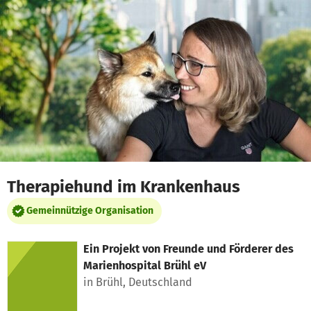
Zum Hauptinhalt springen
Erklärung zur Barrierefreiheit anzeigen
Therapiehund im Krankenhaus
Gemeinnützige Organisation
Ein Projekt von
Freunde und Förderer des
Marienhospital Brühl eV
in Brühl, Deutschland