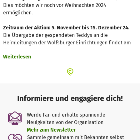
Dies möchten wir noch vor Weihnachten 2024
ermöglichen.
Zeitraum der Aktion: 5. November bis 15. Dezember 24.
Die Übergabe der gespendeten Teddys an die
Heimleitungen der Wolfsburger Einrichtungen findet am
17. Dezember 2024 in unserer Beratungsstelle statt. Die
Weiterlesen
Übergabe wird in der Regionalpresse und auf unserer
Homepage
veröffentlicht. Unterstützt wird unsere Aktion
durch den Seniorenring Wolfsburg e. V..
Der Spendenerlös geht vollständig in unsere
Präventionsarbeit zu den Themen HIV und sexuell
Informiere und engagiere dich!
übertragbare Infektionen.
Wir unterstützen Betroffene und deren Zugehörige,
Werde Fan und erhalte spannende
beraten telefonisch und persönlich zu allen Fragen der
Neuigkeiten von der Organisation
sexuellen Gesundheit, bieten kostenlose und anonyme
Mehr zum Newsletter
Schnelltests an und leisten Präventions- und
Sammle gemeinsam mit Bekannten selbst