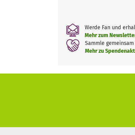
Für die Gründung unserer Schu
Ersatzschule in NRW mit dem e
Schulträger erbracht werden 
Werde Fan und erhal
Mehr zum Newslette
1. Für eine Bewilligung der G
Sammle gemeinsam m
% der
ersten 3 Betriebsjahre
Mehr zu Spendenakt
oder durch Kleinbürgschaften
2. Für die Kleinbürgschaften, 
Öffentlichkeitsarbeit.
3. Da unser Schulkonzept eine
Unterstützung zur
Renovierung
4. Zudem muss der Schulträg
Wir sind sehr dankbar für jede