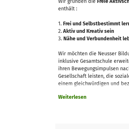
Wir gründen die
Freie Aktivsc
enthält :
1.
Frei und Selbstbestimmt le
2.
Aktiv und Kreativ sein
3.
Nähe und Verbundenheit le
Wir möchten die Neusser Bild
inklusive Gesamtschule erweit
ihren Bewegungsimpulsen nachg
Gesellschaft leisten, die sozi
einem gleichwürdigen und bez
Statt Klassen soll es daher j
Weiterlesen
einer vorbereiteten Lernumgebu
jungen Menschen individuell d
Zum Erhalt des intrinsisch mot
Selbstwertstärkung findet eine