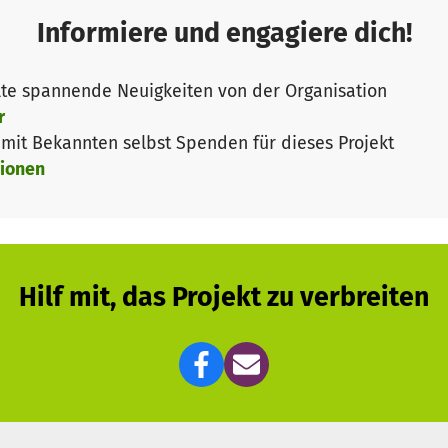
le benötigen wir deine finanzielle Unterstützung, da ei
Informiere und engagiere dich!
rsten Schultag bis zu 87% vom Land refinanziert wird,
müssen.
te spannende Neuigkeiten von der Organisation
r
enehmigung benötigen wir einen
Nachweis
, dass wir in d
it Bekannten selbst Spenden für dieses Projekt
unseres Bestehens absichern können. Dieser Nachweis k
ionen
 erbracht werden.
aber auch für die Personalakquise benötigen wir finanziel
Hilf mit, das Projekt zu verbreiten
 vorbereitete und ansprechende Umgebung vorsieht, ben
 und Beschaffung von Lehrmitteln.
er die
Mietkaution
und die
Versicherung
für das Schulg
 Unterstützung!