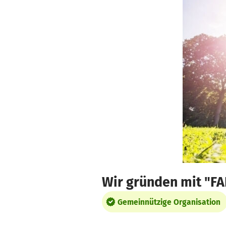
Zum Hauptinhalt springen
Erklärung zur Barrierefreiheit anzeigen
Wir gründen mit "FAN
Gemeinnützige Organisation