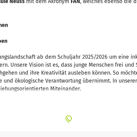
hule Neuss
mit dem Akronym
FAN
, welches ebenso die d
rnen
ben
ungslandschaft ab dem Schuljahr 2025/2026 um eine ink
ern. Unsere Vision ist es, dass junge Menschen frei und
ehen und ihre Kreativität ausleben können. So möchten
ale und ökologische Verantwortung übernimmt. In unseren
iehungsorientierten Miteinander.
ahrgangsgemischte (Lern-) Gruppen und statt Klassenräu
ng mit u.a. Montessori-Materialien geben. Anstelle von
urch ein multiprofessionelle Team in ihrer eigenen Entw
iviertem Lernen, der Kreativität durch eine positive Feh
n Notengebung erst ab Klasse 9 statt.