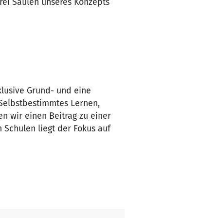
rei Säulen unseres Konzepts
lusive Grund- und eine
 Selbstbestimmtes Lernen,
 wir einen Beitrag zu einer
 Schulen liegt der Fokus auf
men soll es Funktionsräume mit
 Frontalunterricht sollen die
icklung begleitet werden.
lerkultur und zur