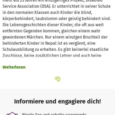
mehr als 25 Jahren ein einzigartiges Projekt, Disabled
Service Association (DSA). Er unterrichtet in seiner Schule
in den normalen Klassen auch Kinder die blind,
körperbehindert, taubstumm oder geistig behindert sind.
Die Lebensgeschichten dieser Kinder, die oft aus weit
entfernten Gegenden kommen, gleichen einem wahr
gewordenen Märchen. Nur einem winzigen Bruchteil der
behinderten Kinder in Nepal ist es vergönnt, eine
Schulausbildung zu erhalten. Es gibt keinerlei staatliche
Zuschüsse, keine zusätzlichen Lehrer und auch keine
Ausbildung in spezieller Pädagogik. Blindenschrift,
Weiterlesen
Gebärdensprache, Physiotherapie, alles wurde sich mit
viel Eigeninitiative und einem unwahrscheinlichen
Durchhaltevermögen selbst angeeignet. Der erste blinde
Schüler ist jetzt schon selbst Lehrer an der Schule und
einige der älteren Schüler haben das Abitur abgelegt.
Zwei der blinden Schüler besuchten eine ganz normale
Informiere und engagiere dich!
Universität und schlossen diese mit Erfolg ab. Heute
arbeiten sie als Lehrer.
Werde Fan und erhalte spannende