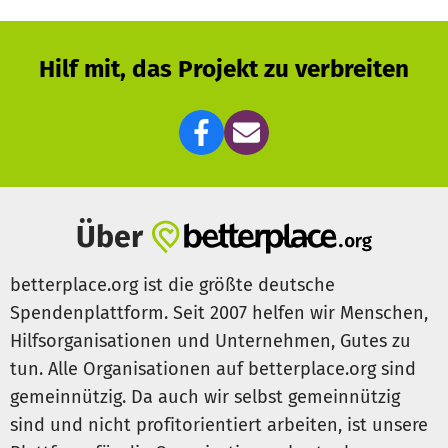
Jeder Beitrag – groß oder klein macht einen Unterschied.
Denn jedes Geschenk bedeutet:
Hilf mit, das Projekt zu verbreiten
👉
„Du wirst gesehen. Du bist nicht allein.“
Hilf uns, Kindern im Krankenhaus ein Weihnachten voller
Wärme, Hoffnung und Lächeln zu schenken.
💛
Danke, dass du ihre Welt ein Stück heller machst.
Über
betterplace.org ist die größte deutsche
Spendenplattform. Seit 2007 helfen wir Menschen,
Hilfsorganisationen und Unternehmen, Gutes zu
tun. Alle Organisationen auf betterplace.org sind
gemeinnützig. Da auch wir selbst gemeinnützig
sind und nicht profitorientiert arbeiten, ist unsere