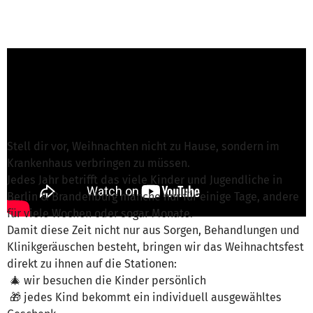
J. Boy von Kinderschutzengel e.V.
ist für
dieses Projekt verantwortlich
Nachricht schreiben
Stell dir vor, Weihnachten nicht zu Hause, sondern im
Krankenhaus verbringen zu müssen.
Jedes Jahr betrifft das viele Kinder und Jugendliche in
Berlin & Brandenburg manche nur für einige Tage, andere
für viele Wochen oder sogar Monate.
Damit diese Zeit nicht nur aus Sorgen, Behandlungen und
Klinikgeräuschen besteht, bringen wir das Weihnachtsfest
direkt zu ihnen auf die Stationen:
🎄 wir besuchen die Kinder persönlich
🎁 jedes Kind bekommt ein individuell ausgewähltes