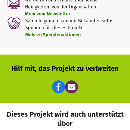
Ein wichtiges Anliegen ist es, eine große Bandbreite der
Neuigkeiten von der Organisation
Kirchenmusik zu zeigen. Die bunte Mischung des
Mehr zum Newsletter
Programms soll viele Altersgruppen und
Sammle gemeinsam mit Bekannten selbst
Bevölkerungsschichten ansprechen. Um die finanzielle
Spenden für dieses Projekt
Hemmschwelle für sozial Schwächere zu beseitigen, wird
Mehr zu Spendenaktionen
für dieses kulturelle Angebot kein Eintrittsgeld erhoben.
Hilf mit, das Projekt zu verbreiten
Dieses Projekt wird auch unterstützt
über