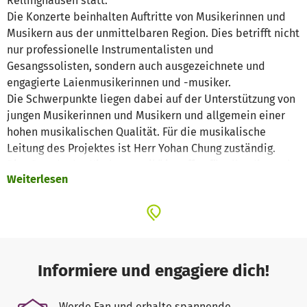
Rellinghausen statt.
Die Konzerte beinhalten Auftritte von Musikerinnen und
Musikern aus der unmittelbaren Region. Dies betrifft nicht
nur professionelle Instrumentalisten und
Gesangssolisten, sondern auch ausgezeichnete und
engagierte Laienmusikerinnen und -musiker.
Die Schwerpunkte liegen dabei auf der Unterstützung von
jungen Musikerinnen und Musikern und allgemein einer
hohen musikalischen Qualität. Für die musikalische
Leitung des Projektes ist Herr Yohan Chung zuständig.
Die „Stunde der Kirchenmusik“ ist offen für alle, die nach
Weiterlesen
einem anstrengenden Arbeitstag mit Musik entspannen
wollen, die Lust auf kulturelles Leben haben, die
unterschiedliche Ensemblemusik kennenlernen wollen
oder die mit Nachbarn eine schöne Zeit verbringen
möchten.
So sollen die Konzerte auch zu einem regelmäßigen
Informiere und engagiere dich!
Treffpunkt für Gemeinde, Nachbarn und Musikfreunde
sein. Sie bringen aktiv Musik in das Leben der Menschen.
Werde Fan und erhalte spannende