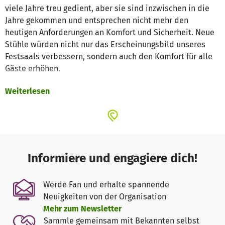
viele Jahre treu gedient, aber sie sind inzwischen in die
Jahre gekommen und entsprechen nicht mehr den
heutigen Anforderungen an Komfort und Sicherheit. Neue
Stühle würden nicht nur das Erscheinungsbild unseres
Festsaals verbessern, sondern auch den Komfort für alle
Gäste erhöhen.
Weiterlesen
Was haben Sie davon? Als Dankeschön für Ihre
Unterstützung laden wir alle Spender herzlich zu unserer
Jubiläumsfeier ein, bei der die neuen Stühle erstmals zum
Einsatz kommen werden. Außerdem werden alle Spender
auf einer Ehrentafel im Festsaal namentlich erwähnt
(sofern gewünscht).
Informiere und engagiere dich!
Werde Fan und erhalte spannende
Neuigkeiten von der Organisation
Mehr zum Newsletter
Sammle gemeinsam mit Bekannten selbst