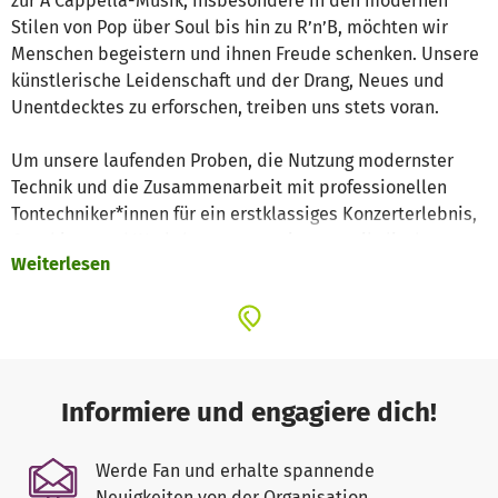
zur A Cappella-Musik, insbesondere in den modernen
Stilen von Pop über Soul bis hin zu R’n’B, möchten wir
Menschen begeistern und ihnen Freude schenken. Unsere
künstlerische Leidenschaft und der Drang, Neues und
Unentdecktes zu erforschen, treiben uns stets voran.
Um unsere laufenden Proben, die Nutzung modernster
Technik und die Zusammenarbeit mit professionellen
Tontechniker*innen für ein erstklassiges Konzerterlebnis,
Coachings und Workshops zur stetigen musikalischen
Weiterlesen
Weiterentwicklung, jährliche Probenwochenenden, Reisen
zu nationalen und internationalen Festivals,
Austauschprojekte mit anderen Chören sowie eigene
Konzerte realisieren zu können, sind wir auf finanzielle
Unterstützung angewiesen.
Informiere und engagiere dich!
Jede Spende, die uns und unsere Arbeit unterstützt, hilft
uns sehr dabei, unsere musikalische Vision weiter
Werde Fan und erhalte spannende
voranzutreiben. 🙏🏻❤️
Neuigkeiten von der Organisation