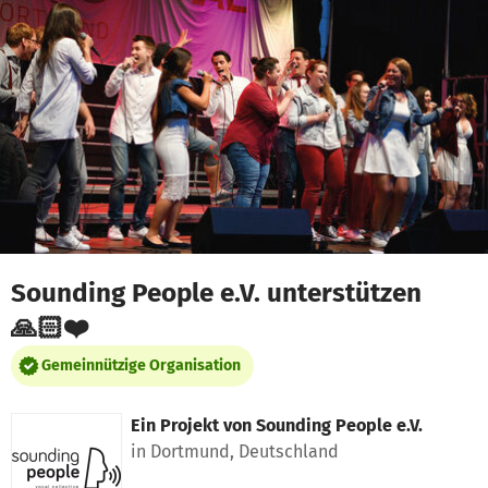
Zum Hauptinhalt springen
Erklärung zur Barrierefreiheit anzeigen
Sounding People e.V. unterstützen
🙏🏻❤️
Gemeinnützige Organisation
Ein Projekt von
Sounding People e.V.
in Dortmund, Deutschland