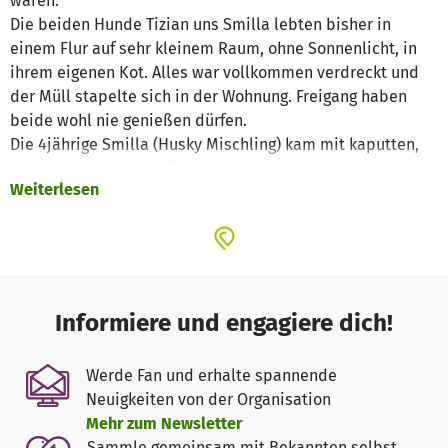
waren.
Die beiden Hunde Tizian uns Smilla lebten bisher in
einem Flur auf sehr kleinem Raum, ohne Sonnenlicht, in
ihrem eigenen Kot. Alles war vollkommen verdreckt und
der Müll stapelte sich in der Wohnung. Freigang haben
beide wohl nie genießen dürfen.
Die 4jährige Smilla (Husky Mischling) kam mit kaputten,
teilweise fehlenden Zähnen und einem komplett
Weiterlesen
verkotetem und voll uriniertem Fell zu uns, sie litt unter
Anämie und konnte ganz schlecht laufen, weil sie
Schmerzen in den Hinterläufen und beiden Knien hatte.
Eine Ultraschalluntersuchung und Röntgenaufnahmen der
Hüfte wurde gemacht und Smilla erhielt für lange Zeit
Schmerzmittel. Tizian, ein ca. 2 Jahre alter Schäferhund
Informiere und engagiere dich!
war völlig unterernährt und hatte kaum Muskulatur. Das
Laufen viel ihm schwer und nach wenigen Schritten ist er
Werde Fan und erhalte spannende
hinten zusammengebrochen. Durch eine alte Infektion
Neuigkeiten von der Organisation
oder einen unbehandelten Bandscheiben-Vorfall wird er
Mehr zum Newsletter
wahrscheinlich niemals in der Lage sein, wie ein richtiger
Sammle gemeinsam mit Bekannten selbst