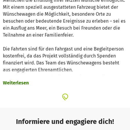
Menschen die Erfüllung ihrer letzten Wünsche ermöglicht.
Mit einem speziell ausgestatteten Fahrzeug bietet der
Wünschewagen die Möglichkeit, besondere Orte zu
besuchen oder bedeutende Ereignisse zu erleben – sei es
ein Ausflug ans Meer, ein Besuch bei Freunden oder die
Teilnahme an einer Familienfeier.
Die Fahrten sind für den Fahrgast und eine Begleitperson
kostenfrei, da das Projekt vollständig durch Spenden
finanziert wird. Das Team des Wünschewagens besteht
aus engagierten Ehrenamtlichen.
Der Wünschewagen steht für Lebensfreude, Hoffnung und
Weiterlesen
Menschlichkeit und trägt dazu bei, unvergessliche
Momente zu schaffen, die den Betroffenen und ihren
Angehörigen Trost und Freude spenden.
Informiere und engagiere dich!