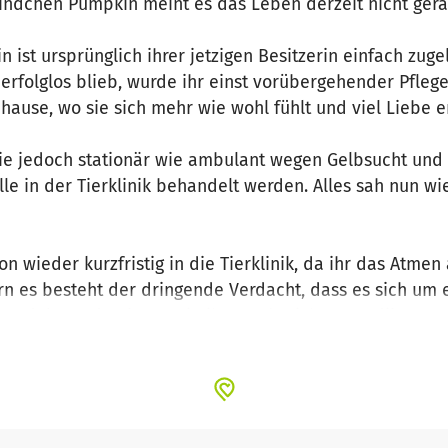
indchen Pumpkin meint es das Leben derzeit nicht gera
ist ursprünglich ihrer jetzigen Besitzerin einfach zug
 erfolglos blieb, wurde ihr einst vorübergehender Pfleg
ause, wo sie sich mehr wie wohl fühlt und viel Liebe e
ie jedoch stationär wie ambulant wegen Gelbsucht und 
lle in der Tierklinik behandelt werden. Alles sah nun wi
wieder kurzfristig in die Tierklinik, da ihr das Atmen 
dern es besteht der dringende Verdacht, dass es sich um
handelt werden kann. Die ihr verabreichten Medikament
ngesprochen. Jetzt heißt es Warten auf den endgültige
gelaufenen Kosten auf etwa EUR 2.760 beziffert. Das ist 
n Ärmel schüttelt und ganz schön weh tut. Und es ist 