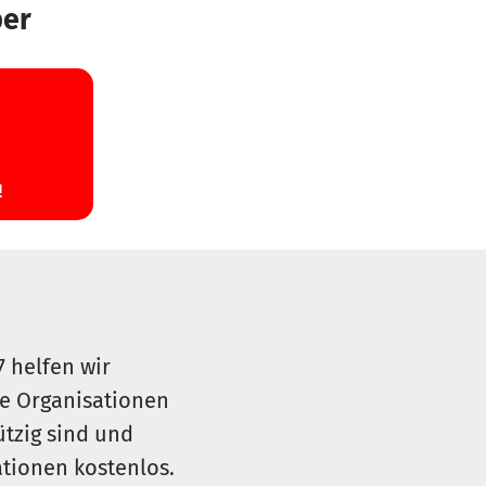
ber
7 helfen wir
le Organisationen
ützig sind und
sationen kostenlos.