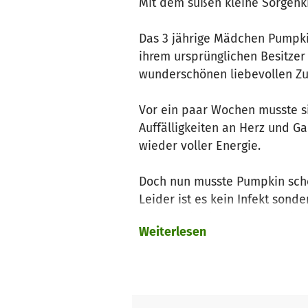
Mit dem süßen kleine Sorgenk
Das 3 jährige Mädchen Pumpkin 
ihrem ursprünglichen Besitzer
wunderschönen liebevollen Zuh
Vor ein paar Wochen musste s
Auffälligkeiten an Herz und Ga
wieder voller Energie.
Doch nun musste Pumpkin schon 
Leider ist es kein Infekt son
nur mittels Chemotherapie be
Weiterlesen
Atmens, haben zumindest gut a
Aktuell werden die bereits auf
Summe, die man sich so aus de
zu rechnen.