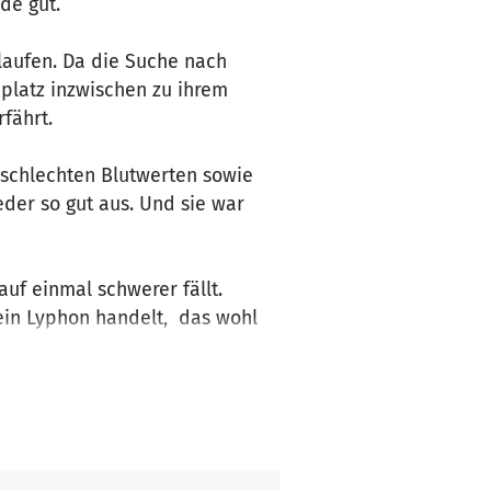
de gut.
elaufen. Da die Suche nach
eplatz inzwischen zu ihrem
rfährt.
schlechten Blutwerten sowie
eder so gut aus. Und sie war
auf einmal schwerer fällt.
 ein Lyphon handelt, das wohl
e zur Erleichterung des
n Befund...
leider nicht gerade eine
auch mit weiteren hohen Kosten