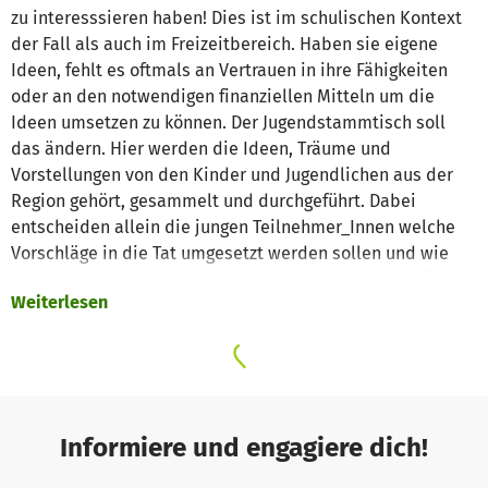
zu interesssieren haben! Dies ist im schulischen Kontext
der Fall als auch im Freizeitbereich. Haben sie eigene
Ideen, fehlt es oftmals an Vertrauen in ihre Fähigkeiten
oder an den notwendigen finanziellen Mitteln um die
Ideen umsetzen zu können. Der Jugendstammtisch soll
das ändern. Hier werden die Ideen, Träume und
Vorstellungen von den Kinder und Jugendlichen aus der
Region gehört, gesammelt und durchgeführt. Dabei
entscheiden allein die jungen Teilnehmer_Innen welche
Vorschläge in die Tat umgesetzt werden sollen und wie
dies geschehen soll. Die Umsetzung liegt ebenso in ihrer
Weiterlesen
Verantwortung, sodass sie ihre verborgenen Talente unter
Beweis stellen können. Um die eingereichten Ideen
umsetzen zu können, bedarf es allerdings einiger
finanzieller Mittel. Große Förderprogramme sind dabei an
strenge Regularien gebunden und eignen sich eher
schlecht. Deshalb bitten wir auf dieser Plattform nach
Informiere und engagiere dich!
Spenden für die Ideen/Vorschläge unserer Jugendlichen