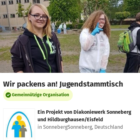
Zum Hauptinhalt springen
Erklärung zur Barrierefreiheit anzeigen
Wir packens an! Jugendstammtisch
Gemeinnützige Organisation
Ein Projekt von
Diakoniewerk Sonneberg
und Hildburghausen/Eisfeld
in SonnebergSonneberg, Deutschland