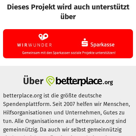
Dieses Projekt wird auch unterstützt
schließen und ihre Selbständigkeit im Alltag stärken
können.
über
Die gesammelten Spenden werden ausschließlich zur
Abzahlung des Kredits verwendet, der für den Kauf und
die Ausstattung des Kleinbusses aufgenommen wurde.
Mit eurer Unterstützung können wir sicherstellen, dass
dieser wichtige Bestandteil unserer Arbeit finanziert wird
und wir unser Angebot aufrechterhalten können.
Über
Die erfolgreiche Finanzierung dieses Busses wird es uns
ermöglichen, unser Unternehmen zu stabilisieren. In
Zukunft planen wir, barrierefreie Fahrzeuge anzuschaffen,
betterplace.org ist die größte deutsche
um unser Angebot weiter auszubauen und noch besser auf
Spendenplattform. Seit 2007 helfen wir Menschen,
die Bedürfnisse unserer Gäste eingehen zu können.
Hilfsorganisationen und Unternehmen, Gutes zu
tun. Alle Organisationen auf betterplace.org sind
gemeinnützig. Da auch wir selbst gemeinnützig