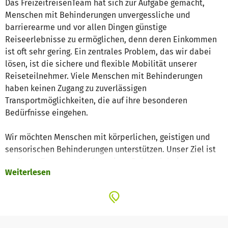
Das FreizeitreisenTeam hat sich zur Aufgabe gemacht,
Menschen mit Behinderungen unvergessliche und
barrierearme und vor allen Dingen günstige
Reiseerlebnisse zu ermöglichen, denn deren Einkommen
ist oft sehr gering. Ein zentrales Problem, das wir dabei
lösen, ist die sichere und flexible Mobilität unserer
Reiseteilnehmer. Viele Menschen mit Behinderungen
haben keinen Zugang zu zuverlässigen
Transportmöglichkeiten, die auf ihre besonderen
Bedürfnisse eingehen.
Wir möchten Menschen mit körperlichen, geistigen und
sensorischen Behinderungen unterstützen. Unser Ziel ist
es, ihnen Zugang zu hochwertigen Reiseerlebnissen zu
Weiterlesen
ermöglichen, die sie sonst vielleicht nicht erleben
könnten. Dabei fördern wir auch das Knüpfen neuer
sozialer Kontakte, die Stärkung der Selbständigkeit und
die Unterstützung einer selbstbestimmten Lebensweise.