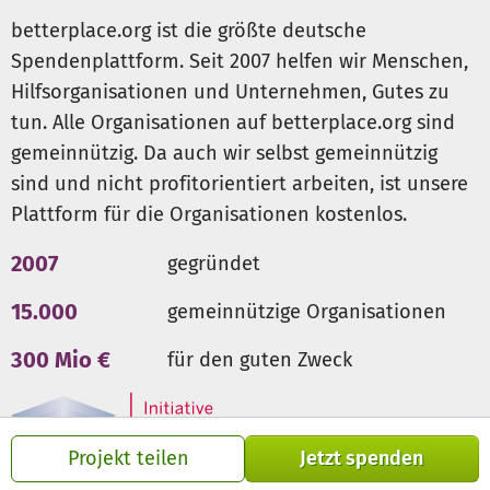
Jeder noch so kleine Beitrag hilft, das Kinderhaus
betterplace.org ist die größte deutsche
finanziell zu sichern. Die Spenden gehen an den
Spendenplattform. Seit 2007 helfen wir Menschen,
namibischen Träger des Hauses
Ubuntu Child Namibia
Hilfsorganisationen und Unternehmen, Gutes zu
Organisation
.
tun. Alle Organisationen auf betterplace.org sind
gemeinnützig. Da auch wir selbst gemeinnützig
sind und nicht profitorientiert arbeiten, ist unsere
Plattform für die Organisationen kostenlos.
2007
gegründet
15.000
gemeinnützige Organisationen
300 Mio €
für den guten Zweck
Projekt teilen
Jetzt spenden