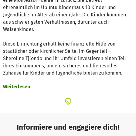
eine Montessori-Lehrerin zurück. Sie betreut
ehrenamtlich im Ubuntu Kinderhaus 10 Kinder und
Jugendliche im Alter ab einem Jahr. Die Kinder kommen
aus schwierigsten Verhältnissen, darunter auch
Waisenkinder.
Diese Einrichtung erhält keine finanzielle Hilfe von
staatlicher oder kirchlicher Seite. Im Gegenteil –
Sheroline Tjiondo und ihr Umfeld investieren einen Teil
ihres Einkommens, um ein sicheres und liebevolles
Zuhause für Kinder und Jugendliche bieten zu können.
Weiterlesen
Uns ist es gelungen, Anfang 2024 ein solides Haus mit
kleinem Grundstück für die Gruppe in Windhoeks Vorort
Katutura zu finanzieren. Möglich wurde dies auch mit Hilfe
von Spendeneinnahmen aus unserer letzten Betterplace-
Aktion.
Informiere und engagiere dich!
Nun geht es um die Finanzierung der