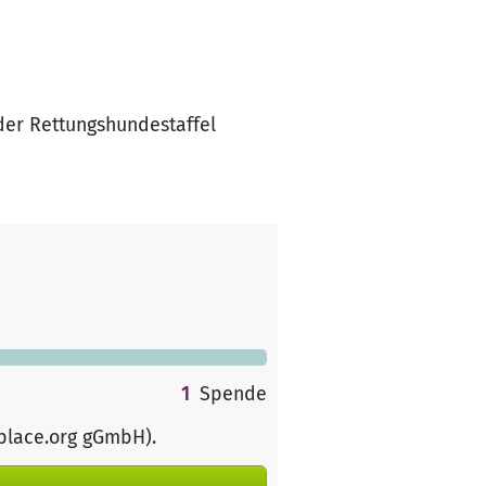
 der Rettungshundestaffel
1
Spende
rplace.org gGmbH)
.