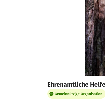
Zum Hauptinhalt springen
Erklärung zur Barrierefreiheit anzeigen
Ehrenamtliche Helfe
Gemeinnützige Organisation