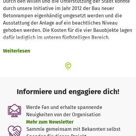
Durch den Willen und die Unterstützung der Stadt konnte
durch unsere Initiative im Jahr 2012 der Bau neuer
Betonrampen eigenhändig umgesetzt werden und die
Ausstattung der Anlage auf ein beachtliches Niveau
gehoben werden. Die Kosten für die vier Bauobjekte lagen
dafür lediglich im unteren fünfstelligen Bereich.
In den Folgejahren organisierten wir mehrere Jahre in
Weiterlesen
Folge ein Skateboardfest namens „Skatin‘ the Green“, dass
stets viele Menschen aus dem Umland nach Hersbruck
lockte und für viele einen Höhepunkt des Jahres
darstellte.
Darüber hinaus hat sich durch die neu gewonnene
Attraktivität der Fläche eine große Szene junger
Informiere und engagiere dich!
Sporttreibender gebildet innerhalb derer auch mehr und
mehr Mädchen und Frauen das Skateboarden für sich
Werde Fan und erhalte spannende
entdecken.
Neuigkeiten von der Organisation
Wir sehen den „Rollers“ und das Engagement der Leute,
Mehr zum Newsletter
um diese kleine Fläche Asphalt als
Sammle gemeinsam mit Bekannten selbst
wichtiges und dabei nicht kommerzielles Angebot