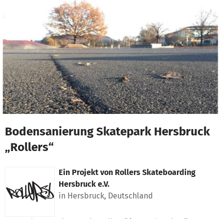
Zum Hauptinhalt springen
Erklärung zur Barrierefreiheit anzeigen
Bodensanierung Skatepark Hersbruck
„Rollers“
Ein Projekt von
Rollers Skateboarding
Hersbruck e.V.
in Hersbruck, Deutschland