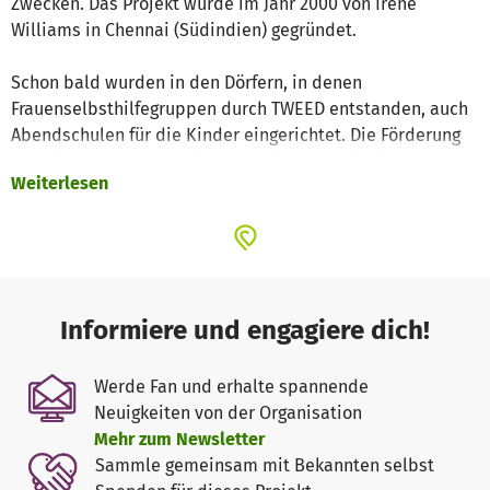
Zwecken. Das Projekt wurde im Jahr 2000 von Irene
Williams in Chennai (Südindien) gegründet.
Schon bald wurden in den Dörfern, in denen
Frauenselbsthilfegruppen durch TWEED entstanden, auch
Abendschulen für die Kinder eingerichtet. Die Förderung
von Bildung wurde zu einem zweiten Standbein des
Weiterlesen
Projektes.
Das nächste Vorhaben des Projektes ist der Aufbau eines
„TWEED Community College“. Das Angebot richtet sich an
Schüler, welche die 10. bis 12. Klasse absolviert haben,
Schulabbrecher, Frauen und Arbeitskräfte, die ihre
Qualifikation verbessern möchten. Ziel ist es, durch eine
Informiere und engagiere dich!
fundierte Ausbildung die unterprivilegierte ländliche
Bevölkerung, insbesondere Schulabbrecher und Frauen, zu
Werde Fan und erhalte spannende
stärken.
Neuigkeiten von der Organisation
Mehr zum Newsletter
Die Inhalte sind auf die Bedürfnisse der ländlichen
Sammle gemeinsam mit Bekannten selbst
Bevölkerung angepasst und sollen Lücken im