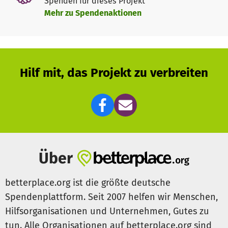
Spenden für dieses Projekt
Ausbildungssystem schließen. Es werden drei- bis
Mehr zu Spendenaktionen
sechsmonatige zertifizierte Kurse zur Buchhaltung und
Rechnungswesen, Schreibmaschinenschreiben, Nähen
sowie Abschlüsse als Elektriker und Klempner angeboten.
Es wurde eine Kooperation mit der Tamil Nadu Open
University geschlossen, welche die Kurse zertifiziert
Hilf mit, das Projekt zu verbreiten
sowie die theoretischen und praktischen Prüfungen
abnimmt. Bei der Umsetzung dieses Vorhabens wird
TWEED von Weitblick Marburg e.V. unterstützt.
Über
betterplace.org ist die größte deutsche
Spendenplattform. Seit 2007 helfen wir Menschen,
Hilfsorganisationen und Unternehmen, Gutes zu
tun. Alle Organisationen auf betterplace.org sind