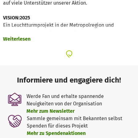
auf viele Unterstützer unserer Aktion.
VISION:2025
Ein Leuchtturmprojekt in der Metropolregion und
Nordbayern, unterstützt durch einen Stadtratsbeschluss
Weiterlesen
und die Bürgermeister der Stadt Fürth! Wir haben ein
umfassendes und modernes Konzept eines „integrierten
Sport-Campus“ entwickelt.
Mit über 100.000 m2 Sportflächen haben wir in Fürth-
Dambach beeindruckende Möglichkeiten, unsere
Informiere und engagiere dich!
sportlichen Aktivitäten auszuleben. Fünf Fußballfelder,
eines davon mit einer internationalen Leichtathletik-
Werde Fan und erhalte spannende
Wettkampfbahn und verschiedenen Sprunganlagen, sechs
Neuigkeiten von der Organisation
Beachvolleyballfelder sowie 15 Tennis-Freiplätze
Mehr zum Newsletter
inklusive zwei Mini-Plätze, ein Bootssteg direkt am Main-
Sammle gemeinsam mit Bekannten selbst
Donau-Kanal und eine Pétanque-Anlage begeistern jeden
Spenden für dieses Projekt
Freiluftsportler. Unser Gelände liegt außerdem direkt am
Mehr zu Spendenaktionen
Waldrand und ist ideal für Läufer, Walker und Wanderer.