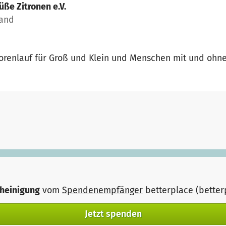
üße Zitronen e.V.
land
sorenlauf für Groß und Klein und Menschen mit und ohn
heinigung
vom
Spendenempfänger
betterplace (bette
Jetzt spenden