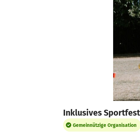
Zum Hauptinhalt springen
Erklärung zur Barrierefreiheit anzeigen
Inklusives Sportfest
Gemeinnützige Organisation