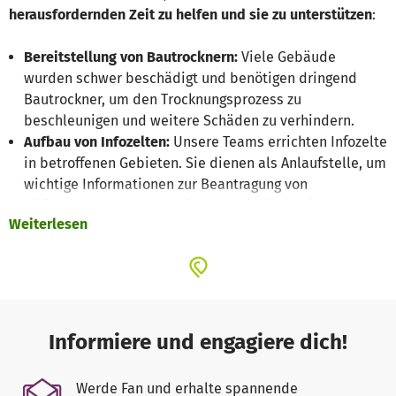
herausfordernden Zeit zu helfen und sie zu unterstützen
:
Bereitstellung von Bautrocknern:
Viele Gebäude
wurden schwer beschädigt und benötigen dringend
Bautrockner, um den Trocknungsprozess zu
beschleunigen und weitere Schäden zu verhindern.
Aufbau von Infozelten:
Unsere Teams errichten Infozelte
in betroffenen Gebieten. Sie dienen als Anlaufstelle, um
wichtige Informationen zur Beantragung von
Hilfsgeldern und Unterstützung bei bürokratischen
Weiterlesen
Prozessen zu erhalten.
Zugang zu Hilfsmaßnahmen:
Wir unterstützen die
Betroffenen, sich im vielfältigen Hilfs- und
Beratungsangebot zurechtzufinden. Wir informieren
darüber, welche Leistungen wo und zu welchen
Bedingungen beantragt werden können.
Informiere und engagiere dich!
Diese Hilfsleistungen sind dringend erforderlich. In enger
Werde Fan und erhalte spannende
Absprache vor Ort stellen wir diese nach den