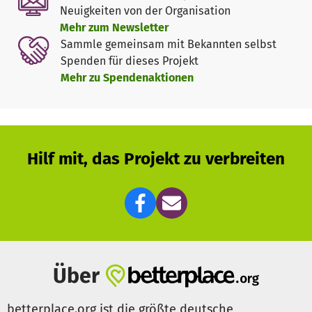
Neuigkeiten von der Organisation
aufkommenden Bedarfen bereit. Eure Spenden tragen
Mehr zum Newsletter
direkt dazu bei, diese Unterstützung weiterhin zu
Sammle gemeinsam mit Bekannten selbst
ermöglichen und den betroffenen Menschen genau die
Spenden für dieses Projekt
Hilfe zukommen zu lassen, die sie jetzt dringend
Mehr zu Spendenaktionen
benötigen!
Mehr Infos findet ihr hier:
https://www.johanniter.de/unterstuetzung-fuer-die-
hochwasserhilfe-in-sueddeutschland/
Hilf mit, das Projekt zu verbreiten
Über
betterplace.org ist die größte deutsche