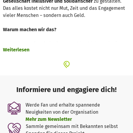
Gesellschaft inklusiver und solidarischer
zu gestalten.
Das alles kostet nicht nur Mut, Zeit und das Engagement
vieler Menschen – sondern auch Geld.
Warum machen wir das?
Mehr als
1,8 Mio. Kinder in Deutschland
leben mit einer
Weiterlesen
chronischen Erkrankung oder Behinderung
. 161.000 Kinder
unter 15 Jahren in Deutschland sind pflegebedürftig, diese
werden zu 99,6 Prozent in häuslicher Pflege versorgt. Für
die betroffenen Kinder selbst, aber auch für ihre Eltern
und Geschwister, bedeutet dies eine deutlich
geringere
Lebensqualität, weniger Selbstbestimmung und
Informiere und engagiere dich!
schlechtere körperliche und psychische Gesundheit
. Die
Familien leben zudem oft sozial isoliert.
Werde Fan und erhalte spannende
nestwärme steht diesen Familien zur Seite – ganz nach
Neuigkeiten von der Organisation
deren individuellen Bedarfen.
Mehr zum Newsletter
Sammle gemeinsam mit Bekannten selbst
Mit deiner Spende können u.a. folgende Angebote für