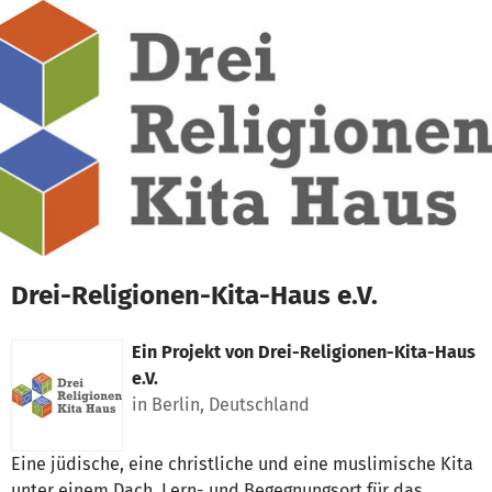
Zum Hauptinhalt springen
Erklärung zur Barrierefreiheit anzeigen
Drei-Religionen-Kita-Haus e.V.
Ein Projekt von
Drei-Religionen-Kita-Haus
e.V.
in Berlin, Deutschland
Eine jüdische, eine christliche und eine muslimische Kita
unter einem Dach. Lern- und Begegnungsort für das