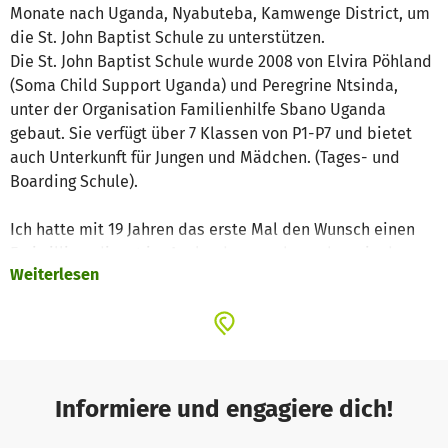
Monate nach Uganda, Nyabuteba, Kamwenge District, um
die St. John Baptist Schule zu unterstützen.
Die St. John Baptist Schule wurde 2008 von Elvira Pöhland
(Soma Child Support Uganda) und Peregrine Ntsinda,
unter der Organisation Familienhilfe Sbano Uganda
gebaut. Sie verfügt über 7 Klassen von P1-P7 und bietet
auch Unterkunft für Jungen und Mädchen. (Tages- und
Boarding Schule).
Ich hatte mit 19 Jahren das erste Mal den Wunsch einen
Freiwilligendienst im Ausland zu machen, aber nie den
Weiterlesen
Mut mich für ein Freiwilligen Programm zu bewerben, Jetzt
mit 29 Jahren arbeite ich seit ungefähr einem Jahr an der
Ausführung dieses Traums und bin seit Anfang des Jahres
mit dem Pallottinischem Freiwilligendienst in
Vorbereitung dafür.
Informiere und engagiere dich!
Im Freiwilligendienst lernt man, wie andere Menschen
leben, denken und fühlen, was diesen Menschen wichtig