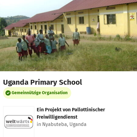
Zum Hauptinhalt springen
Erklärung zur Barrierefreiheit anzeigen
Uganda Primary School
Gemeinnützige Organisation
Ein Projekt von
Pallottinischer
Freiwilligendienst
in Nyabuteba, Uganda