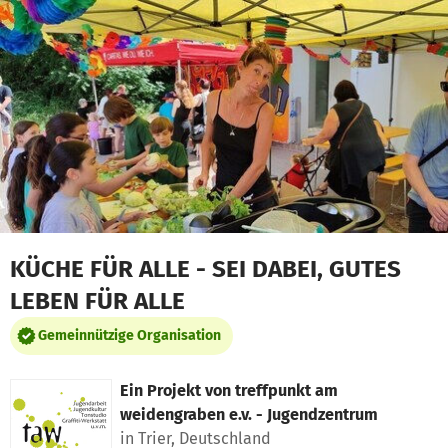
Zum Hauptinhalt springen
Erklärung zur Barrierefreiheit anzeigen
KÜCHE FÜR ALLE - SEI DABEI, GUTES
LEBEN FÜR ALLE
Gemeinnützige Organisation
Ein Projekt von
treffpunkt am
weidengraben e.v. - Jugendzentrum
in Trier, Deutschland