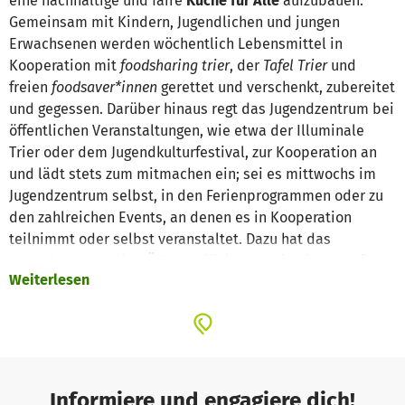
eine nachhaltige und faire
Küche für Alle
aufzubauen.
Gemeinsam mit Kindern, Jugendlichen und jungen
Erwachsenen werden wöchentlich Lebensmittel in
Kooperation mit
foodsharing trier
, der
Tafel Trier
und
freien
foodsaver*innen
gerettet und verschenkt, zubereitet
und gegessen. Darüber hinaus regt das Jugendzentrum bei
öffentlichen Veranstaltungen, wie etwa der Illuminale
Trier oder dem Jugendkulturfestival, zur Kooperation an
und lädt stets zum mitmachen ein; sei es mittwochs im
Jugendzentrum selbst, in den Ferienprogrammen oder zu
den zahlreichen Events, an denen es in Kooperation
teilnimmt oder selbst veranstaltet. Dazu hat das
Jugendzentrum die KÜFA mobilisiert und in einen großen
Weiterlesen
Anhänger untergebracht und kann somit fast überall
kochen, zum kochen und mitmachen anregen und letztlich
zum Lebensmittel retten und gemeinsamen essen
einladen. Bis zu 25 Menschen können dabei gleichzeitig
Lebensmittel sortieren, waschen, zubereiten und bis zu
100 Menschen können gleichzeitig essen.
Informiere und engagiere dich!