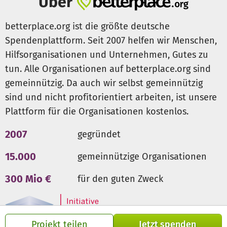
Über
Mit Ihrer Hilfe und Unterstützung empowern Sie direkt
unsere an fairem Handel und Nachhaltigkeit orientierte
betterplace.org ist die größte deutsche
Jugendarbeit und unser Projekt "Küche für Alle - Sei dabei,
Spendenplattform. Seit 2007 helfen wir Menschen,
gutes leben für alle".
Jeder Betrag, sei er noch so klein, ist
ein Beitrag zu einem besseren Leben
, mit einem der
Hilfsorganisationen und Unternehmen, Gutes zu
folgenden Beträge ermöglichen Sie ganz konkrete
tun. Alle Organisationen auf betterplace.org sind
Maßnahmen der Jugendarbeit:
gemeinnützig. Da auch wir selbst gemeinnützig
Ab
5 €
trägst Sie zum Mittwochskochen und sinnvoller
sind und nicht profitorientiert arbeiten, ist unsere
Jugendarbeit bei
Plattform für die Organisationen kostenlos.
Mit
200 €
finanzieren Sie ein gemeinsames Kochen für
viele Menschen
2007
gegründet
Mit
1000 €
sichern Sie eine Freizeitaktivität gesunde
Ernährung
15.000
gemeinnützige Organisationen
Mit
2000 €
unterstützen Sie ein Ferienangebot mit
Ernährungsworkshops
300 Mio €
für den guten Zweck
Mit
5000 €
sichern Sie eine mobile Küche für Alle bei
Kulturfestivals und diversen Stadtteilfesten in der
Region
Projekt teilen
Jetzt spenden