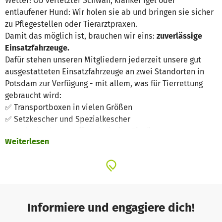
Wetter! Ob verletzter Schwan, kranker Igel oder
entlaufener Hund: Wir holen sie ab und bringen sie sicher
zu Pflegestellen oder Tierarztpraxen.
Damit das möglich ist, brauchen wir eins:
zuverlässige
Einsatzfahrzeuge.
Dafür stehen unseren Mitgliedern jederzeit unsere gut
ausgestatteten Einsatzfahrzeuge an zwei Standorten in
Potsdam zur Verfügung - mit allem, was für Tierrettung
gebraucht wird:
✅ Transportboxen in vielen Größen
✅ Setzkescher und Spezialkescher
✅ Endoskopkamera für schwierige Einsätze
Weiterlesen
✅ Erste-Hilfe-Sets, Decken, Leinen, Chiplesegeräte
✅ Bald sogar: Schlauchboote für Rettungen im Wasser!
Aber:
Ein Einsatzfahrzeug muss auch fahrtüchtig sein.
Reparaturen, Wartung und Ausstattung kosten Geld – das
wir allein aus Spenden finanzieren müssen.
🔧
Ein kaputtes Auto bedeutet: keine Rettung. Kein
Informiere und engagiere dich!
Transport. Keine Hilfe.