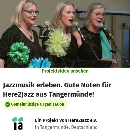
Zum Hauptinhalt springen
Erklärung zur Barrierefreiheit anzeigen
Projektvideo ansehen
Jazzmusik erleben. Gute Noten für
Here2Jazz aus Tangermünde!
Gemeinnützige Organisation
Ein Projekt von
Here2Jazz e.V.
in Tangermünde, Deutschland