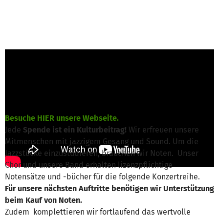
Susanna Kramarz von Here2Jazz e.V.
ist für
dieses Projekt verantwortlich
Nachricht schreiben
Besuche HIER unsere Webseite.
Jede
Spende ist ein Kulturbeitrag!
Wir erfreuen unsere
Mitmenschen mit jazzigem Gesang und Sound. Um die
Jazzstücke einzustudieren, brauchen wir Noten. Unser
Chor und unsere Band erhalten lizenzpflichtige
Notensätze und -bücher für die folgende Konzertreihe.
Für unsere nächsten Auftritte benötigen wir Unterstützung
beim Kauf von Noten.
Zudem komplettieren wir fortlaufend das wertvolle