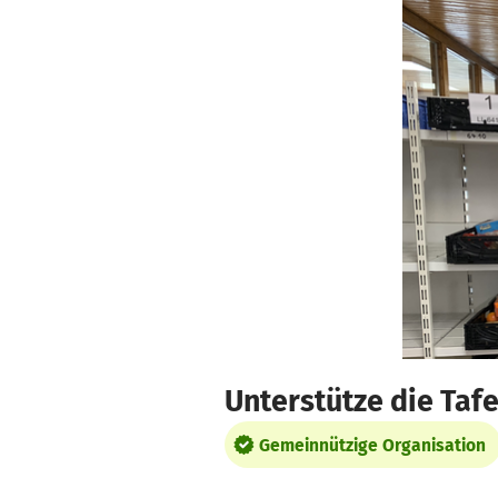
Zum Hauptinhalt springen
Erklärung zur Barrierefreiheit anzeigen
Unterstütze die Taf
Gemeinnützige Organisation