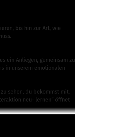
ren, bis hin zur Art, wie
muss.
 es ein Anliegen, gemeinsam zu
 uns in unserem emotionalen
ch zu sehen, du bekommst mit,
eraktion neu- lernen” öffnet
g, Authentizität und ein