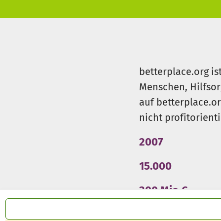
betterplace.org is
Menschen, Hilfsor
auf betterplace.o
nicht profitorient
2007
15.000
300 Mio €