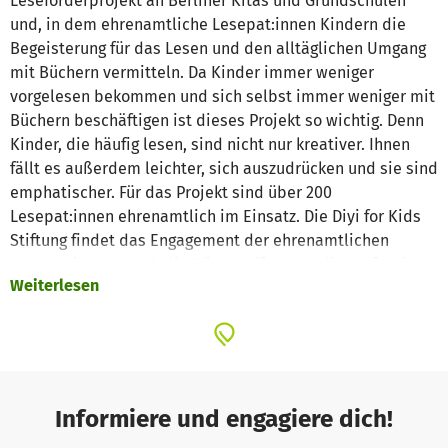
Leseförderprojekt an Berliner Kitas und Grundschulen
und, in dem ehrenamtliche Lesepat:innen Kindern die
Begeisterung für das Lesen und den alltäglichen Umgang
mit Büchern vermitteln. Da Kinder immer weniger
vorgelesen bekommen und sich selbst immer weniger mit
Büchern beschäftigen ist dieses Projekt so wichtig. Denn
Kinder, die häufig lesen, sind nicht nur kreativer. Ihnen
fällt es außerdem leichter, sich auszudrücken und sie sind
emphatischer. Für das Projekt sind über 200
Lesepat:innen ehrenamtlich im Einsatz. Die Diyi for Kids
Stiftung findet das Engagement der ehrenamtlichen
Lesepat:innen durch die Bürgerstiftung Berlin großartig
Weiterlesen
und möchte dieses fördern. Mit den Spenden, die wir
bekommen, können wir beispielsweise die
Willkommenspakete für Lesepaten finanzieren (25€) oder
die Fortbildungen der Lesepaten und -Patinnen (100€).
Informiere und engagiere dich!