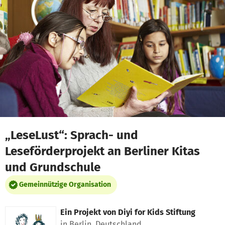
Zum Hauptinhalt springen
Erklärung zur Barrierefreiheit anzeigen
„LeseLust“: Sprach- und
Leseförderprojekt an Berliner Kitas
und Grundschule
Gemeinnützige Organisation
Ein Projekt von
Diyi for Kids Stiftung
in Berlin, Deutschland