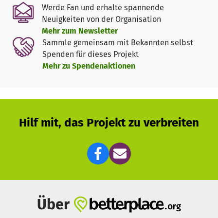
bieten?
Werde Fan und erhalte spannende
- wir hören Ihnen zu und reden mit Ihnen
Neuigkeiten von der Organisation
- nach Absprache kommen wir regelmäßig zu Ihnen
Mehr zum Newsletter
- wir möchten, dass wie dort verbleiben können, wo Sie
Sammle gemeinsam mit Bekannten selbst
sich zu Hause fühlen
Spenden für dieses Projekt
- wir sind bei dem Kranken, wenn Sie als angehörige
Mehr zu Spendenaktionen
Besorgungen zu erledigen haben
- oder einfach einmal Zeit für sich brauchen
- wir setzen uns dafür ein, dass Sie sich als Angehöriger
und Betroffener trotz schwerer Krankheitsumstände nicht
alleingelassen f fühlen
Hilf mit, das Projekt zu verbreiten
Weitere Informationen finden sie unter:
www.hospizarbeit-braunschweig.de
Über