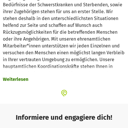
Bedürfnisse der Schwerstkranken und Sterbenden, sowie
ihrer Zugehörigen stehen für uns an erster Stelle. Wir
stehen deshalb in den unterschiedlichsten Situationen
helfend zur Seite und schaffen auf Wunsch auch
Rückzugsmöglichkeiten für die betreffenden Menschen
oder ihre Angehörigen. Mit unseren ehrenamtlichen
Mitarbeiter*innen unterstützen wir jeden Einzelnen und
versuchen den Menschen einen möglichst langen Verbleib
in Ihrer vertrauten Umgebung zu ermöglichen. Unsere
hauptamtlichen Koordinationskräfte stehen Ihnen in
dieser schwierigen Lebenssituation gern beratend zur
Weiterlesen
Seite und sprechen, falls es gewünscht wird, mit anderen
Stellen über weitere Unterstützungsangebote.
Als gemeinnütziger Verein führen wir alle unsere Angebote
ehrenamtlich durch. So bleibt unsere Unterstützung für
Sie kostenfrei und geschieht unabhängig von
Religionszugehörigkeit oder Weltanschauung.
Informiere und engagiere dich!
Was können wir Ihnen als ambulanter Hospizdienst