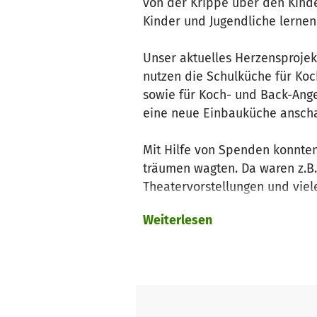
von der Krippe über den Kinde
Kinder und Jugendliche lernen 
Unser aktuelles Herzensprojek
nutzen die Schulküche für Ko
sowie für Koch- und Back-Ange
eine neue Einbauküche ansch
Mit Hilfe von Spenden konnte
träumen wagten. Da waren z.B. 
Theatervorstellungen und vie
Weiterlesen
Das Montessori Bildungshaus br
Projekte umsetzen können. Vie