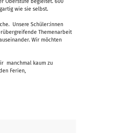
r Oberstufe begleitet. 600
artig wie sie selbst.
üche. Unsere Schüler:innen
erübergreifende Themenarbeit
 auseinander. Wir möchten
 wir manchmal kaum zu
den Ferien,
 wir auch in Zukunft solche