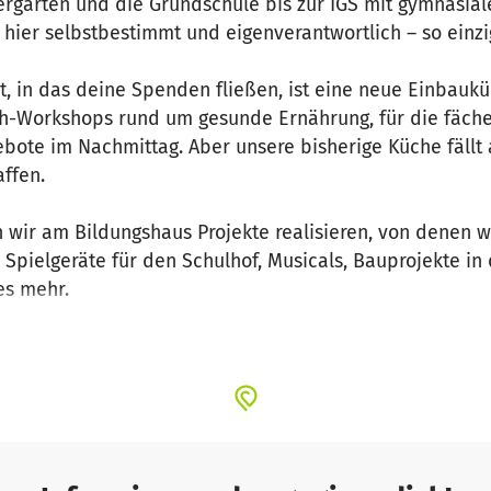
rgarten und die Grundschule bis zur IGS mit gymnasiale
hier selbstbestimmt und eigenverantwortlich – so einzig
t, in das deine Spenden fließen, ist eine neue Einbauk
ch-Workshops rund um gesunde Ernährung, für die fäch
bote im Nachmittag. Aber unsere bisherige Küche fällt
affen.
n wir am Bildungshaus Projekte realisieren, von denen
Spielgeräte für den Schulhof, Musicals, Bauprojekte in 
les mehr.
aucht deine Unterstützung! Bitte hilf weiter mit, damit
len Dank für deinen Beitrag!