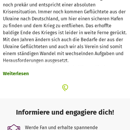
noch prekär und entspricht einer absoluten
Krisensituation. Immer noch kommen Geflüchtete aus der
Ukraine nach Deutschland, um hier einen sicheren Hafen
zu finden und dem Krieg zu entfliehen. Das erhoffte
baldige Ende des Krieges ist leider in weite Ferne gerückt.
Mit den Jahren ändern sich auch die Bedarfe der aus der
Ukraine Geflüchteten und auch wir als Verein sind somit
einem ständigen Wandel mit wechselnden Aufgaben und
Herausforderungen ausgesetzt.
Unsere Mitarbeiter:innen und freiwillige Helfer:innen
Weiterlesen
unterstützen Familien bei behördlichen Angelegenheiten
und der Kommunikation mit Regelstrukturen, organisieren
Infoveranstaltungen sowie Freizeitaktivitäten und helfen
bei der Jobsuche. Drei Mal pro Woche findet außerdem
unsere Sozialberatung in Hamm statt. Dort beraten wir
Geflüchtete in diversen Bereichen in den Sprachen
Informiere und engagiere dich!
Deutsch, Ukrainisch, Englisch und Russisch.
Werde Fan und erhalte spannende