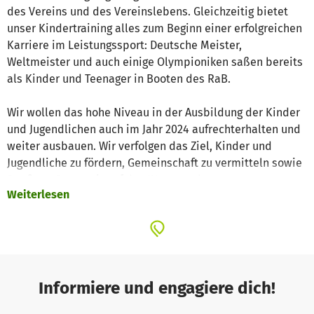
des Vereins und des Vereinslebens. Gleichzeitig bietet
unser Kindertraining alles zum Beginn einer erfolgreichen
Karriere im Leistungssport: Deutsche Meister,
Weltmeister und auch einige Olympioniken saßen bereits
als Kinder und Teenager in Booten des RaB.
Wir wollen das hohe Niveau in der Ausbildung der Kinder
und Jugendlichen auch im Jahr 2024 aufrechterhalten und
weiter ausbauen. Wir verfolgen das Ziel, Kinder und
Jugendliche zu fördern, Gemeinschaft zu vermitteln sowie
Spaß am Sport mit auf den Weg zu geben.
Weiterlesen
Um diese Themen bestmöglich gestalten zu können, sind
wir auch auf Spenden angewiesen. So können wir den
notwendigen finanziellen Rahmen absichern und den Weg
für die Kinder und Jugendlichen im RaB frei machen.
Informiere und engagiere dich!